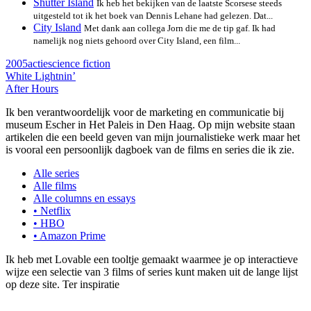
Shutter Island
Ik heb het bekijken van de laatste Scorsese steeds
uitgesteld tot ik het boek van Dennis Lehane had gelezen. Dat...
City Island
Met dank aan collega Jorn die me de tip gaf. Ik had
namelijk nog niets gehoord over City Island, een film...
2005
actie
science fiction
White Lightnin’
After Hours
Ik ben verantwoordelijk voor de marketing en communicatie bij
museum Escher in Het Paleis in Den Haag. Op mijn website staan
artikelen die een beeld geven van mijn journalistieke werk maar het
is vooral een persoonlijk dagboek van de films en series die ik zie.
Alle series
Alle films
Alle columns en essays
• Netflix
• HBO
• Amazon Prime
Ik heb met Lovable een tooltje gemaakt waarmee je op interactieve
wijze een selectie van 3 films of series kunt maken uit de lange lijst
op deze site. Ter inspiratie