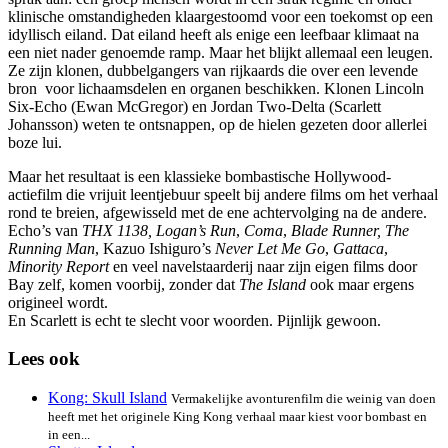
klinische omstandigheden klaargestoomd voor een toekomst op een
idyllisch eiland. Dat eiland heeft als enige een leefbaar klimaat na
een niet nader genoemde ramp. Maar het blijkt allemaal een leugen.
Ze zijn klonen, dubbelgangers van rijkaards die over een levende
bron voor lichaamsdelen en organen beschikken. Klonen Lincoln
Six-Echo (Ewan McGregor) en Jordan Two-Delta (Scarlett
Johansson) weten te ontsnappen, op de hielen gezeten door allerlei
boze lui.
Maar het resultaat is een klassieke bombastische Hollywood-
actiefilm die vrijuit leentjebuur speelt bij andere films om het verhaal
rond te breien, afgewisseld met de ene achtervolging na de andere.
Echo’s van
THX 1138, Logan’s Run
,
Coma
,
Blade Runner, The
Running Man
, Kazuo Ishiguro’s
Never Let Me Go
,
Gattaca
,
Minority Report
en veel navelstaarderij naar zijn eigen films door
Bay zelf, komen voorbij, zonder dat
The Island
ook maar ergens
origineel wordt.
En Scarlett is echt te slecht voor woorden. Pijnlijk gewoon.
Lees ook
Kong: Skull Island
Vermakelijke avonturenfilm die weinig van doen
heeft met het originele King Kong verhaal maar kiest voor bombast en
in een...