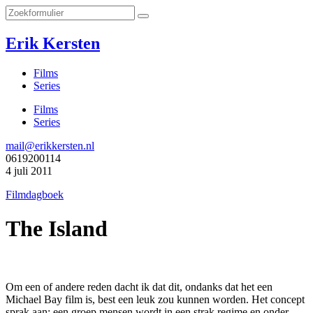
Erik Kersten
Films
Series
Films
Series
mail@erikkersten.nl
0619200114
4 juli 2011
Filmdagboek
The Island
Om een of andere reden dacht ik dat dit, ondanks dat het een
Michael Bay film is, best een leuk zou kunnen worden. Het concept
sprak aan: een groep mensen wordt in een strak regime en onder