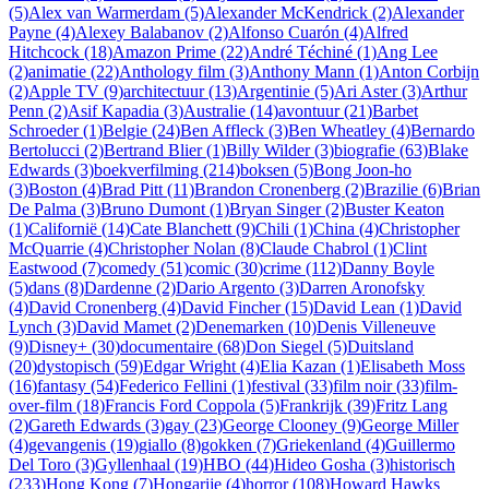
(5)
Alex van Warmerdam (5)
Alexander McKendrick (2)
Alexander
Payne (4)
Alexey Balabanov (2)
Alfonso Cuarón (4)
Alfred
Hitchcock (18)
Amazon Prime (22)
André Téchiné (1)
Ang Lee
(2)
animatie (22)
Anthology film (3)
Anthony Mann (1)
Anton Corbijn
(2)
Apple TV (9)
architectuur (13)
Argentinie (5)
Ari Aster (3)
Arthur
Penn (2)
Asif Kapadia (3)
Australie (14)
avontuur (21)
Barbet
Schroeder (1)
Belgie (24)
Ben Affleck (3)
Ben Wheatley (4)
Bernardo
Bertolucci (2)
Bertrand Blier (1)
Billy Wilder (3)
biografie (63)
Blake
Edwards (3)
boekverfilming (214)
boksen (5)
Bong Joon-ho
(3)
Boston (4)
Brad Pitt (11)
Brandon Cronenberg (2)
Brazilie (6)
Brian
De Palma (3)
Bruno Dumont (1)
Bryan Singer (2)
Buster Keaton
(1)
Californië (14)
Cate Blanchett (9)
Chili (1)
China (4)
Christopher
McQuarrie (4)
Christopher Nolan (8)
Claude Chabrol (1)
Clint
Eastwood (7)
comedy (51)
comic (30)
crime (112)
Danny Boyle
(5)
dans (8)
Dardenne (2)
Dario Argento (3)
Darren Aronofsky
(4)
David Cronenberg (4)
David Fincher (15)
David Lean (1)
David
Lynch (3)
David Mamet (2)
Denemarken (10)
Denis Villeneuve
(9)
Disney+ (30)
documentaire (68)
Don Siegel (5)
Duitsland
(20)
dystopisch (59)
Edgar Wright (4)
Elia Kazan (1)
Elisabeth Moss
(16)
fantasy (54)
Federico Fellini (1)
festival (33)
film noir (33)
film-
over-film (18)
Francis Ford Coppola (5)
Frankrijk (39)
Fritz Lang
(2)
Gareth Edwards (3)
gay (23)
George Clooney (9)
George Miller
(4)
gevangenis (19)
giallo (8)
gokken (7)
Griekenland (4)
Guillermo
Del Toro (3)
Gyllenhaal (19)
HBO (44)
Hideo Gosha (3)
historisch
(233)
Hong Kong (7)
Hongarije (4)
horror (108)
Howard Hawks