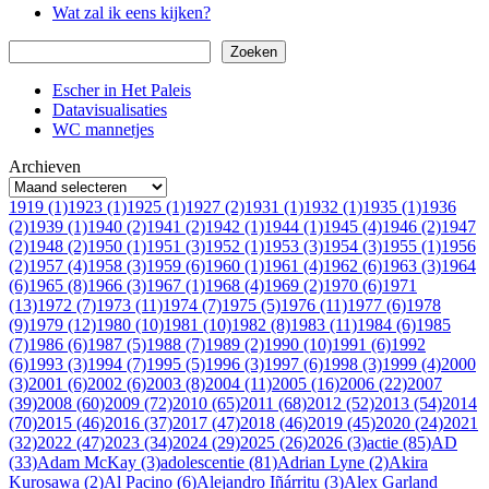
Wat zal ik eens kijken?
Zoeken
Zoeken
Escher in Het Paleis
Datavisualisaties
WC mannetjes
Archieven
1919 (1)
1923 (1)
1925 (1)
1927 (2)
1931 (1)
1932 (1)
1935 (1)
1936
(2)
1939 (1)
1940 (2)
1941 (2)
1942 (1)
1944 (1)
1945 (4)
1946 (2)
1947
(2)
1948 (2)
1950 (1)
1951 (3)
1952 (1)
1953 (3)
1954 (3)
1955 (1)
1956
(2)
1957 (4)
1958 (3)
1959 (6)
1960 (1)
1961 (4)
1962 (6)
1963 (3)
1964
(6)
1965 (8)
1966 (3)
1967 (1)
1968 (4)
1969 (2)
1970 (6)
1971
(13)
1972 (7)
1973 (11)
1974 (7)
1975 (5)
1976 (11)
1977 (6)
1978
(9)
1979 (12)
1980 (10)
1981 (10)
1982 (8)
1983 (11)
1984 (6)
1985
(7)
1986 (6)
1987 (5)
1988 (7)
1989 (2)
1990 (10)
1991 (6)
1992
(6)
1993 (3)
1994 (7)
1995 (5)
1996 (3)
1997 (6)
1998 (3)
1999 (4)
2000
(3)
2001 (6)
2002 (6)
2003 (8)
2004 (11)
2005 (16)
2006 (22)
2007
(39)
2008 (60)
2009 (72)
2010 (65)
2011 (68)
2012 (52)
2013 (54)
2014
(70)
2015 (46)
2016 (37)
2017 (47)
2018 (46)
2019 (45)
2020 (24)
2021
(32)
2022 (47)
2023 (34)
2024 (29)
2025 (26)
2026 (3)
actie (85)
AD
(33)
Adam McKay (3)
adolescentie (81)
Adrian Lyne (2)
Akira
Kurosawa (2)
Al Pacino (6)
Alejandro Iñárritu (3)
Alex Garland