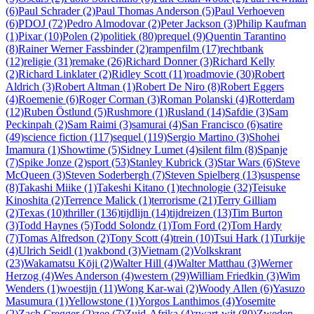
(6)
Paul Schrader (2)
Paul Thomas Anderson (5)
Paul Verhoeven
(6)
PDOJ (72)
Pedro Almodovar (2)
Peter Jackson (3)
Philip Kaufman
(1)
Pixar (10)
Polen (2)
politiek (80)
prequel (9)
Quentin Tarantino
(8)
Rainer Werner Fassbinder (2)
rampenfilm (17)
rechtbank
(12)
religie (31)
remake (26)
Richard Donner (3)
Richard Kelly
(2)
Richard Linklater (2)
Ridley Scott (11)
roadmovie (30)
Robert
Aldrich (3)
Robert Altman (1)
Robert De Niro (8)
Robert Eggers
(4)
Roemenie (6)
Roger Corman (3)
Roman Polanski (4)
Rotterdam
(12)
Ruben Östlund (5)
Rushmore (1)
Rusland (14)
Safdie (3)
Sam
Peckinpah (2)
Sam Raimi (3)
samurai (4)
San Francisco (6)
satire
(49)
science fiction (117)
sequel (119)
Sergio Martino (3)
Shohei
Imamura (1)
Showtime (5)
Sidney Lumet (4)
silent film (8)
Spanje
(7)
Spike Jonze (2)
sport (53)
Stanley Kubrick (3)
Star Wars (6)
Steve
McQueen (3)
Steven Soderbergh (7)
Steven Spielberg (13)
suspense
(8)
Takashi Miike (1)
Takeshi Kitano (1)
technologie (32)
Teisuke
Kinoshita (2)
Terrence Malick (1)
terrorisme (21)
Terry Gilliam
(2)
Texas (10)
thriller (136)
tijdlijn (14)
tijdreizen (13)
Tim Burton
(3)
Todd Haynes (5)
Todd Solondz (1)
Tom Ford (2)
Tom Hardy
(7)
Tomas Alfredson (2)
Tony Scott (4)
trein (10)
Tsui Hark (1)
Turkije
(4)
Ulrich Seidl (1)
vakbond (3)
Vietnam (2)
Volkskrant
(23)
Wakamatsu Kōji (2)
Walter Hill (4)
Walter Matthau (3)
Werner
Herzog (4)
Wes Anderson (4)
western (29)
William Friedkin (3)
Wim
Wenders (1)
woestijn (11)
Wong Kar-wai (2)
Woody Allen (6)
Yasuzo
Masumura (1)
Yellowstone (1)
Yorgos Lanthimos (4)
Yosemite
(2)
Zach Cregger (2)
zee (7)
Zuid-Afrika (4)
zwart-wit (80)
Zweden