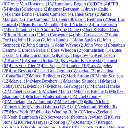
(6)
Hoyte Van Hoytema (13)
Humphrey Bogart (3)
IDFA (4)
IFFR
(54)
India (5)
Indonesie (2)
Ingmar Bergman (1)
Iran (4)
Italie
(44)
James Bond (7)
James Cameron (4)
James Gray (2)
James
Mangold (3)
Jane Campion (3)
Japan (30)
Jason Reitman (2)
Jean-Luc
Godard (1)
Jean-Pierre Melville (3)
Jeff Nichols (2)
Jim Jarmusch
(1)
Jim Taihuttu (3)
JJ Abrams (4)
Joe Dante (3)
Joel & Ethan Coen
(8)
John Boorman (1)
John Carpenter (4)
John Cassavetes (2)
John
Ford (4)
John Huston (2)
John Landis (1)
John Sayles (1)
John
Steinbeck (2)
John Sturges (1)
John Wayne (2)
John Woo (1)
Jonathan
Demme (3)
Jordan Peele (3)
Joss Whedon (2)
journalistiek (14)
Jules
Dassin (3)
Julia Ducournau (2)
Kathryn Bigelow (5)
Ken Loach
(2)
Korea (16)
Koude Oorlog (25)
Krzysztof Kieślowski (1)
kunst
(63)
Lars von Trier (2)
Las Vegas (7)
Londen (10)
Los Angeles
(28)
Luc Besson (4)
Luca Guadagnino (3)
macfan (22)
machina
(10)
maffia (12)
Marco Bellochio (2)
Mark Strong (6)
Martin Scorsese
(12)
Marvel (14)
Marx Brothers (1)
Masahiro Shinoda (1)
Masaki
Kobayashi (2)
Mexico (7)
Michael Glawogger (1)
Michael Haneke
(2)
Michael Keaton (6)
Michael Mann (4)
Michael Ritchie (2)
Michael
Shannon (16)
Michael Winterbottom (1)
Michel Gondry
(3)
Michelangelo Antonioni (2)
Mike Leigh (3)
Mike Nichols
(3)
muziek (60)
Nagisa Oshima (1)
NAi (3)
Nederland (65)
Netflix
(75)
New York (63)
Nicolas Winding Refn (3)
Nieuw-Zeeland
(6)
Noah Baumbach (2)
Noorwegen (4)
Norman Jewison (2)
Oliver
Stone (2)
Olivier Assayas (2)
oorlog (77)
Oostenrijk (7)
Oregon
(5)
Oscars (2)
Paolo Sorrentino (6)
Park Chan-wook (2)
Paul Newman